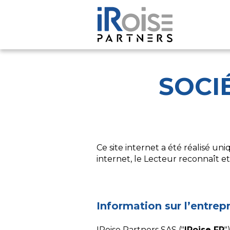
Panneau de gestion des cookies
SOCI
Ce site internet a été réalisé u
internet, le Lecteur reconnaît e
Information sur l’entrepr
IRoise Partners SAS ("
IRoise FR
"