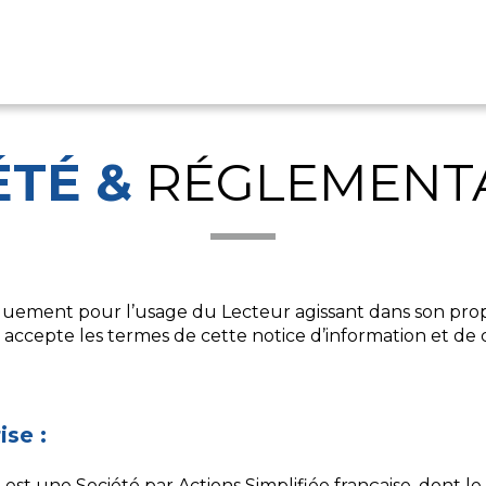
ÉTÉ
&
RÉGLEMENT
niquement pour l’usage du Lecteur agissant dans son prop
t accepte les termes de cette notice d’information et de 
ise :
) est une Société par Actions Simplifiée française, dont le