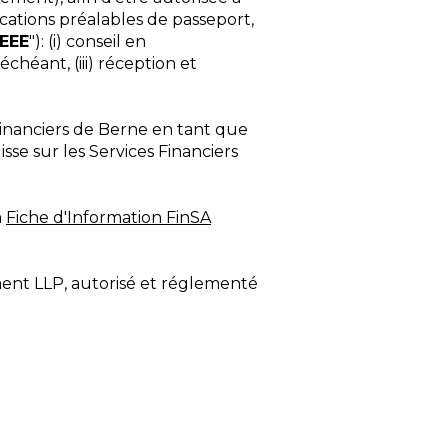
ications préalables de passeport,
EEE
"): (i) conseil en
chéant, (iii) réception et
 Financiers de Berne en tant que
uisse sur les Services Financiers
a
Fiche d'Information FinSA
nt LLP, autorisé et réglementé