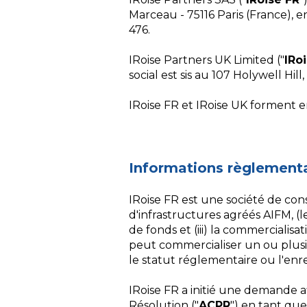
Marceau - 75116 Paris (France),
476.
IRoise Partners UK Limited ("
IRo
social est sis au 107 Holywell Hil
IRoise FR et IRoise UK forment 
Informations règlementa
IRoise FR est une société de conse
d'infrastructures agréés AIFM, (le
de fonds et (iii) la commercialis
peut commercialiser un ou plusie
le statut réglementaire ou l'en
IRoise FR a initié une demande 
Résolution ("
ACPR
") en tant que