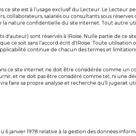
ce site est à l’usage exclusif du Lecteur. Le Lecteur pe
eurs, collaborateurs, salariés ou consultants sous réserve
 la nature confidentielle du site internet. Tout autre util
its d'auteur) sont réservés à IRoise. Nulle partie de ce si
e ce soit sans l’accord écrit d'IRoise. Toute utilisation
pplicabilité continue de chacun des termes et limitatio
s ce site internet ne doit être considérée comme un con
urnir, et ne doit pas être considéré comme tel, ni une 
vra faire sa propre analyse et recherche qu’il jugerait uti
Relations
Investisseurs
Levée de fonds
Conseil en
 6 janvier 1978 relative à la gestion des données informat
gestion de