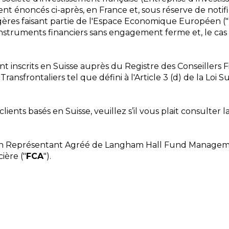
ment énoncés ci-après, en France et, sous réserve de notif
ngères faisant partie de l'Espace Economique Européen ("
instruments financiers sans engagement ferme et, le cas é
nt inscrits en Suisse auprès du Registre des Conseillers
ransfrontaliers tel que défini à l'Article 3 (d) de la Loi S
clients basés en Suisse, veuillez s’il vous plait consulter l
 un Représentant Agréé de Langham Hall Fund Manageme
ière ("
FCA
").