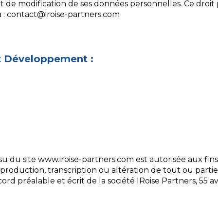
 et de modification de ses données personnelles. Ce droit
projet
 :
contact@iroise-partners.com
Mission de
conseil
Marketing et
communication
t Développement :
Transactions
Secondaires
ssu du site www.iroise-partners.com est autorisée aux fin
production, transcription ou altération de tout ou partie d
cord préalable et écrit de la société IRoise Partners, 55 