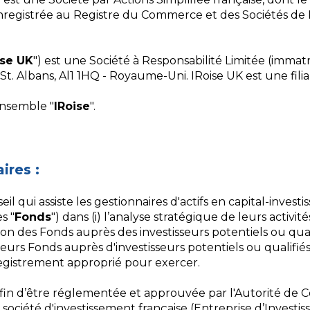
 enregistrée au Registre du Commerce et des Sociétés de
ise UK
") est une Société à Responsabilité Limitée (immat
l, St. Albans, Al1 1HQ - Royaume-Uni. IRoise UK est une filia
ensemble "
IRoise
".
ires :
il qui assiste les gestionnaires d'actifs en capital-invest
s "
Fonds
") dans (i) l’analyse stratégique de leurs activité
ation des Fonds auprès des investisseurs potentiels ou qual
urs Fonds auprès d'investisseurs potentiels ou qualifiés
registrement approprié pour exercer.
afin d’être réglementée et approuvée par l'Autorité de 
 société d'investissement française (Entreprise d’Investis